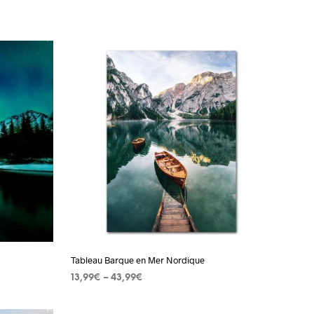
T
R
E
P
A
N
I
E
R
E
S
T
V
I
D
E
.
Tableau Barque en Mer Nordique
13,99
€
–
43,99
€
CHOIX DES OPTIONS
Ce