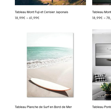
la
page
Tableau Mont Fuji et Cerisier Japonais
Tableau Mont
du
18,99
€
–
61,99
€
18,99
€
–
78
produit
CHOIX DES OPTIONS
Ce
CHOIX DES
produit
a
plusieurs
variations.
Les
options
peuvent
être
choisies
sur
la
page
Tableau Planche de Surf en Bord de Mer
Tableau Pont