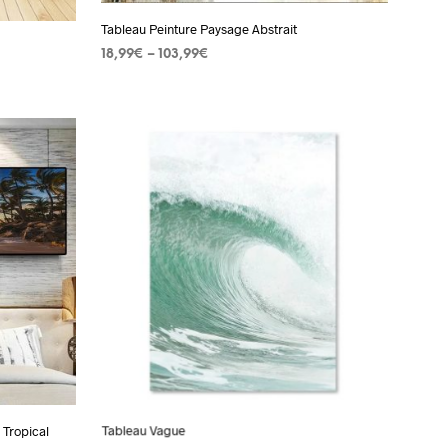
la
Tableau Peinture Paysage Abstrait
page
18,99
€
–
103,99
€
du
CHOIX DES OPTIONS
Ce
produit
produit
a
plusieurs
variations.
s.
Les
options
peuvent
être
choisies
sur
la
page
 Tropical
Tableau Vague
du