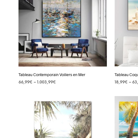
variations.
Les
options
peuvent
être
choisies
sur
la
page
Tableau Contemporain Voiliers en Mer
Tableau Coqui
du
66,99
€
–
1.003,99
€
18,99
€
–
63
produit
CHOIX DES OPTIONS
Ce
CHOIX DES
produit
a
plusieurs
variations.
Les