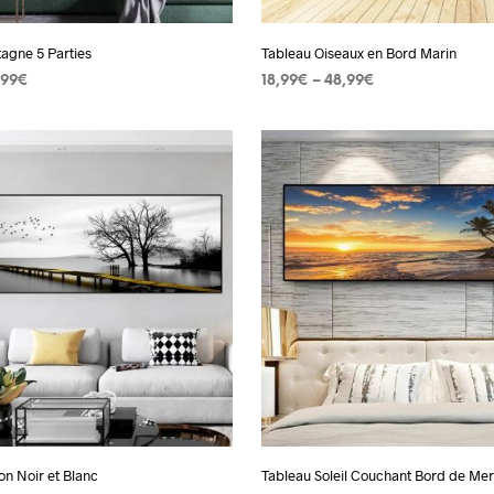
la
la
page
page
agne 5 Parties
Tableau Oiseaux en Bord Marin
du
du
,99
€
18,99
€
–
48,99
€
produit
produit
 OPTIONS
Ce
CHOIX DES OPTIONS
Ce
produit
produit
a
a
plusieurs
plusieurs
variations.
variation
Les
Les
options
options
peuvent
peuvent
être
être
choisies
choisies
sur
sur
la
la
page
page
on Noir et Blanc
Tableau Soleil Couchant Bord de Mer