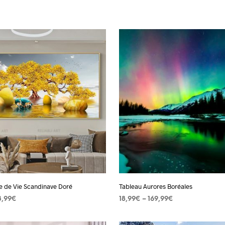
e de Vie Scandinave Doré
Tableau Aurores Boréales
3,99
€
18,99
€
–
169,99
€
 OPTIONS
Ce
CHOIX DES OPTIONS
Ce