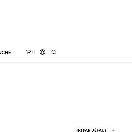
0
UCHE
V
O
TRI PAR DÉFAUT