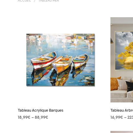
ACCUEIL
/
TABLEAU MER
Tableau Acrylique Barques
Tableau Arbr
18,99
€
–
88,99
€
16,99
€
–
22
CHOIX DES OPTIONS
Ce
CHOIX DES