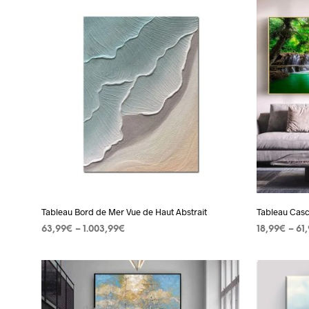
produit
a
plusieurs
variations.
Les
options
peuvent
être
choisies
sur
la
page
Tableau Bord de Mer Vue de Haut Abstrait
Tableau Casc
du
63,99
€
–
1.003,99
€
18,99
€
–
61
produit
CHOIX DES OPTIONS
Ce
CHOIX DES
produit
a
plusieurs