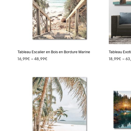
options
peuvent
être
choisies
sur
la
page
Tableau Escalier en Bois en Bordure Marine
Tableau Exot
du
16,99
€
–
48,99
€
18,99
€
–
63
produit
CHOIX DES OPTIONS
Ce
CHOIX DES
produit
a
plusieurs
variations.
Les
options
peuvent