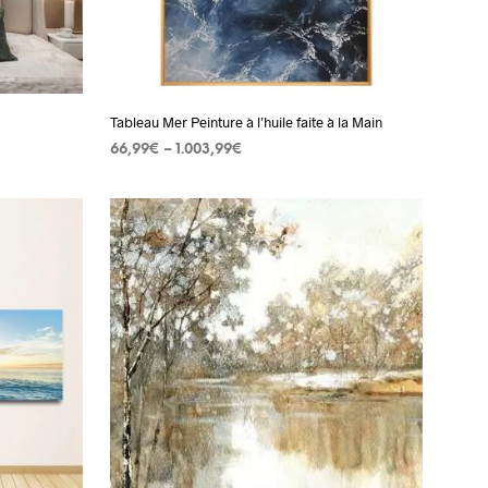
être
choisies
sur
la
page
Tableau Mer Peinture à l’huile faite à la Main
du
66,99
€
–
1.003,99
€
produit
CHOIX DES OPTIONS
Ce
produit
a
plusieurs
s.
variations.
Les
options
peuvent
être
choisies
sur