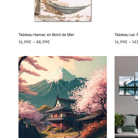
être
choisies
sur
la
page
Tableau Hamac en Bord de Mer
Tableau Lac 
du
16,99
€
–
48,99
€
16,99
€
–
14
produit
CHOIX DES OPTIONS
Ce
CHOIX DES
produit
a
plusieurs
variations.
Les
options
peuvent
être
choisies
sur