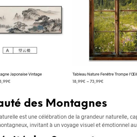
variations.
variation
Les
Les
options
options
peuvent
peuvent
être
être
choisies
choisies
sur
sur
la
la
page
page
agne Japonaise Vintage
Tableau Nature Fenêtre Trompe l’Œil
du
du
3,99
€
18,99
€
–
73,99
€
produit
produit
 OPTIONS
Ce
CHOIX DES OPTIONS
Ce
produit
produit
eauté des Montagnes
a
a
plusieurs
plusieurs
turelle est une célébration de la grandeur naturelle, ca
variations.
variation
ntagneux, invitant à un voyage visuel et émotionnel au
Les
Les