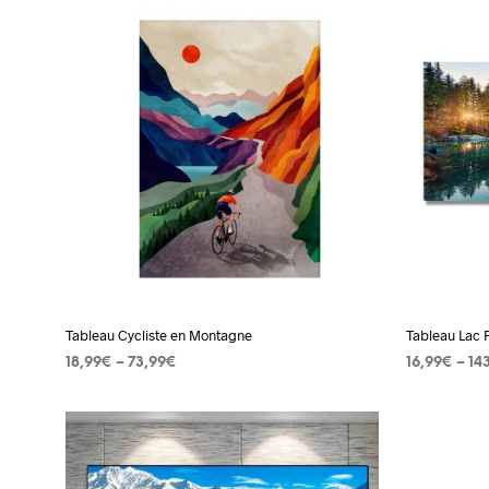
produit
a
plusieurs
variations.
Les
options
peuvent
être
choisies
sur
la
page
Tableau Cycliste en Montagne
Tableau Lac 
du
18,99
€
–
73,99
€
16,99
€
–
14
produit
CHOIX DES OPTIONS
Ce
CHOIX DES
produit
a
plusieurs