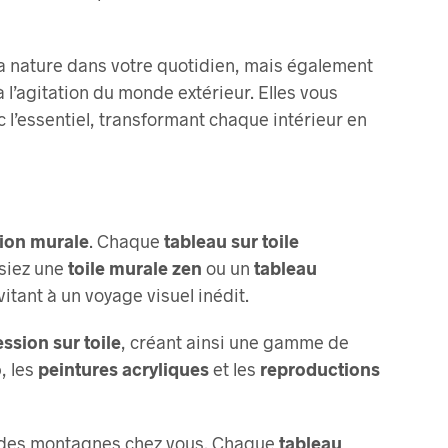
a nature dans votre quotidien, mais également
 l’agitation du monde extérieur. Elles vous
c l’essentiel, transformant chaque intérieur en
ion murale
. Chaque
tableau sur toile
ssiez une
toile murale zen
ou un
tableau
tant à un voyage visuel inédit.
ssion sur toile
, créant ainsi une gamme de
o
, les
peintures acryliques
et les
reproductions
res des montagnes chez vous. Chaque
tableau