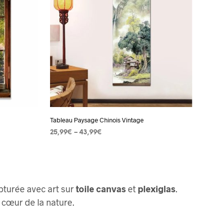
s.
variations.
Les
options
peuvent
être
choisies
sur
la
page
Tableau Paysage Chinois Vintage
du
25,99
€
–
43,99
€
produit
CHOIX DES OPTIONS
Ce
produit
a
plusieurs
pturée avec art sur
toile canvas
et
plexiglas
.
s.
variations.
 cœur de la nature.
Les