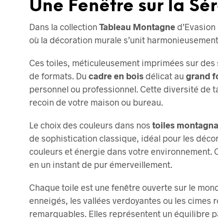
Une Fenêtre sur la Sé
options
peuvent
Dans la collection
Tableau Montagne
d’Evasion 
être
où la décoration murale s’unit harmonieusement à
choisies
sur
Ces toiles, méticuleusement imprimées sur des
la
de formats. Du
cadre en bois
délicat au
grand f
page
personnel ou professionnel. Cette diversité de t
du
recoin de votre maison ou bureau.
produit
Le choix des couleurs dans nos
toiles montagn
de sophistication classique, idéal pour les déco
couleurs et énergie dans votre environnement. Ce
en un instant de pur émerveillement.
Chaque toile est une fenêtre ouverte sur le mond
enneigés, les vallées verdoyantes ou les cimes 
remarquables. Elles représentent un équilibre par