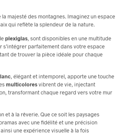
options
peuvent
e la majesté des montagnes. Imaginez un espace
être
aix qui reflète la splendeur de la nature.
choisies
sur
le
plexiglas
, sont disponibles en une multitude
la
 s’intégrer parfaitement dans votre espace
page
ttant de trouver la pièce idéale pour chaque
du
produit
blanc
, élégant et intemporel, apporte une touche
les
multicolores
vibrent de vie, injectant
asion, transformant chaque regard vers votre mur
 et à la rêverie. Que ce soit les paysages
oramas avec une fidélité et une précision
ainsi une expérience visuelle à la fois