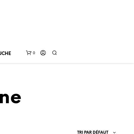
0
UCHE
ne
V
O
TRI PAR DÉFAUT