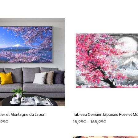
sier et Montagne du Japon
Tableau Cerisier Japonais Rose et Mo
,99
€
18,99
€
–
168,99
€
 OPTIONS
Ce
CHOIX DES OPTIONS
Ce