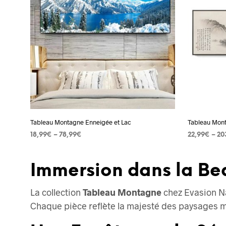
variations.
Les
options
peuvent
être
choisies
sur
la
page
Tableau Montagne Enneigée et Lac
Tableau Mont
du
18,99
€
–
78,99
€
22,99
€
–
20
produit
CHOIX DES OPTIONS
Ce
CHOIX DES
produit
Immersion dans la B
a
plusieurs
La collection
Tableau Montagne
chez Evasion Na
variations.
Chaque pièce reflète la majesté des paysages mo
Les