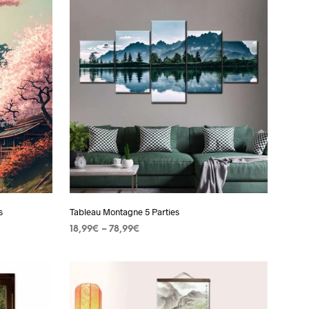
options
peuvent
être
s.
choisies
sur
la
page
du
produit
s
Tableau Montagne 5 Parties
18,99
€
–
78,99
€
CHOIX DES OPTIONS
Ce
produit
a
plusieurs