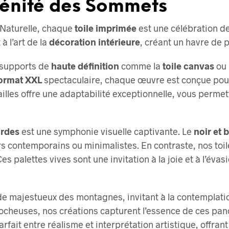
rénité des Sommets
options
options
peuvent
peuvent
Naturelle, chaque
toile imprimée
est une célébration d
être
être
 l’art de la
décoration intérieure
, créant un havre de p
choisies
choisies
sur
sur
 supports de
haute définition
comme la
toile canvas
ou 
la
la
ormat XXL
spectaculaire, chaque œuvre est conçue pour
page
page
ailles offre une adaptabilité exceptionnelle, vous perme
du
du
produit
produit
ardes
est une symphonie visuelle captivante. Le
noir et 
rs contemporains ou minimalistes. En contraste, nos toi
s palettes vives sont une invitation à la joie et à l’év
e majestueux des montagnes, invitant à la contemplation
rocheuses, nos créations capturent l’essence de ces pan
fait entre réalisme et interprétation artistique, offrant 