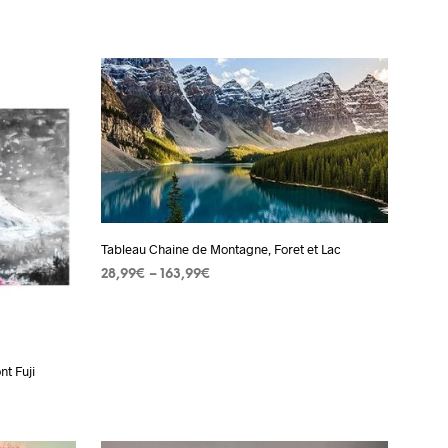
T
R
E
P
A
N
I
E
R
E
S
T
V
Tableau Chaine de Montagne, Foret et Lac
I
D
28,99
€
–
163,99
€
E
CHOIX DES OPTIONS
Ce
.
produit
a
nt Fuji
plusieurs
variations.
Les