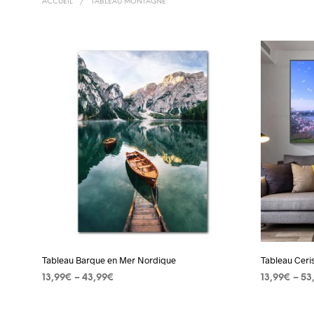
ACCUEIL
/
TABLEAU MONTAGNE
Tableau Barque en Mer Nordique
Tableau Ceri
13,99
€
–
43,99
€
13,99
€
–
53
CHOIX DES OPTIONS
Ce
CHOIX DES