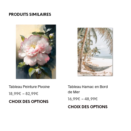
PRODUITS SIMILAIRES
Tableau Peinture Pivoine
Tableau Hamac en Bord
de Mer
18,99
€
–
82,99
€
16,99
€
–
48,99
€
CHOIX DES OPTIONS
Ce
CHOIX DES OPTIONS
Ce
produit
pro
a
a
plusieurs