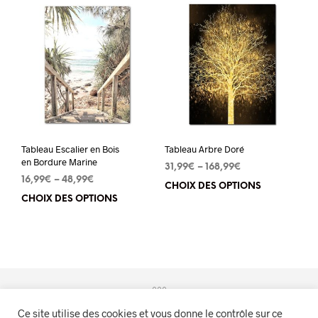
plu
variations.
vari
Les
Les
options
opt
peuvent
peu
être
êtr
choisies
cho
sur
sur
la
Tableau Escalier en Bois
Tableau Arbre Doré
la
page
en Bordure Marine
31,99
€
–
168,99
€
pa
du
16,99
€
–
48,99
€
CHOIX DES OPTIONS
Ce
du
produit
CHOIX DES OPTIONS
Ce
pro
pro
produit
a
a
plu
plusieurs
vari
variations.
Les
Les
opt
Ce site utilise des cookies et vous donne le contrôle sur ce
options