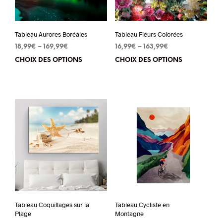
Tableau Aurores Boréales
Tableau Fleurs Colorées
18,99
€
–
169,99
€
16,99
€
–
163,99
€
CHOIX DES OPTIONS
Ce
CHOIX DES OPTIONS
Ce
produit
pro
a
a
plusieurs
plu
variations.
vari
Les
Les
options
opt
peuvent
peu
être
êtr
choisies
cho
sur
sur
Tableau Coquillages sur la
Tableau Cycliste en
la
la
Plage
Montagne