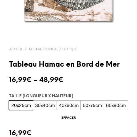
ACCUEIL
/
TABLEAU TROPICAL / EXOTIQUE
Tableau Hamac en Bord de Mer
16,99
€
–
48,99
€
TAILLE (LONGUEUR X HAUTEUR)
20x25cm
30x40cm
40x60cm
50x75cm
60x90cm
EFFACER
16,99
€