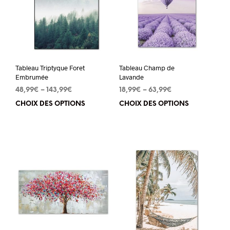
Tableau Triptyque Foret
Tableau Champ de
Embrumée
Lavande
48,99
€
–
143,99
€
18,99
€
–
63,99
€
CHOIX DES OPTIONS
Ce
CHOIX DES OPTIONS
Ce
produit
pro
a
a
plusieurs
plu
variations.
vari
Les
Les
options
opt
peuvent
peu
être
êtr