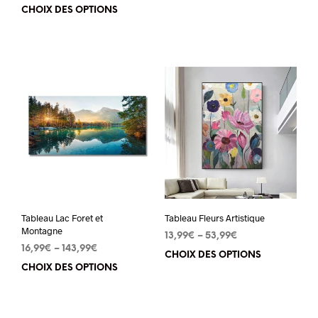
Ce
CHOIX DES OPTIONS
Ce
pro
produit
a
a
plu
plusieurs
vari
variations.
Les
Les
opt
options
peu
peuvent
êtr
être
cho
choisies
sur
sur
la
Tableau Lac Foret et
Tableau Fleurs Artistique
la
pa
Montagne
13,99
€
–
53,99
€
page
du
16,99
€
–
143,99
€
CHOIX DES OPTIONS
Ce
du
pro
CHOIX DES OPTIONS
Ce
pro
produit
produit
a
a
plu