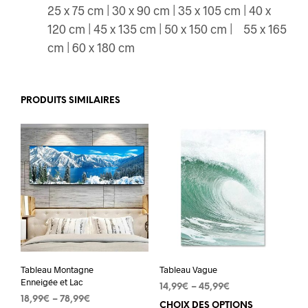
25 x 75 cm | 30 x 90 cm | 35 x 105 cm | 40 x
120 cm | 45 x 135 cm | 50 x 150 cm | 55 x 165
cm | 60 x 180 cm
PRODUITS SIMILAIRES
Tableau Montagne
Tableau Vague
Enneigée et Lac
14,99
€
–
45,99
€
18,99
€
–
78,99
€
CHOIX DES OPTIONS