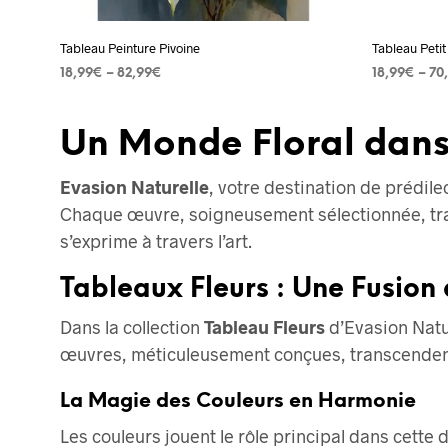
la
page
Tableau Peinture Pivoine
Tableau Peti
du
18,99
€
–
82,99
€
18,99
€
–
70
produit
CHOIX DES OPTIONS
Ce
CHOIX DES
produit
Un Monde Floral dan
a
plusieurs
Evasion Naturelle
, votre destination de prédile
variations.
Chaque œuvre, soigneusement sélectionnée, tran
Les
s’exprime à travers l’art.
options
Tableaux Fleurs : Une Fusion
peuvent
être
Dans la collection
Tableau Fleurs
d’Evasion Natu
choisies
œuvres, méticuleusement conçues, transcendent 
sur
La Magie des Couleurs en Harmonie
la
page
Les couleurs jouent le rôle principal dans cette