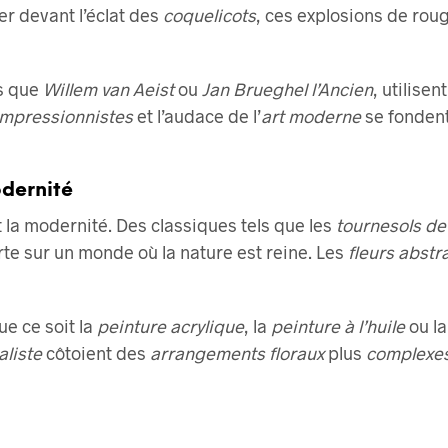
du
du
ler devant l’éclat des
coquelicots
, ces explosions de rou
produit
produit
s que
Willem van Aeist
ou
Jan Brueghel l’Ancien
, utilise
impressionnistes
et l’audace de l’
art moderne
se fondent
odernité
 la modernité. Des classiques tels que les
tournesols d
te sur un monde où la nature est reine. Les
fleurs abstr
ue ce soit la
peinture acrylique
, la
peinture à l’huile
ou l
liste
côtoient des
arrangements floraux
plus
complexe