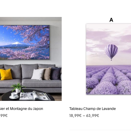
sier et Montagne du Japon
Tableau Champ de Lavande
,99
€
18,99
€
–
63,99
€
 OPTIONS
Ce
CHOIX DES OPTIONS
Ce