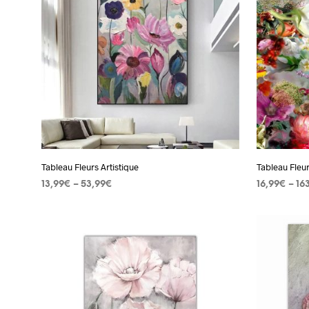
Les
options
peuvent
être
choisies
sur
la
page
du
Tableau Fleurs Artistique
Tableau Fleu
produit
13,99
€
–
53,99
€
16,99
€
–
16
CHOIX DES OPTIONS
Ce
CHOIX DES
produit
a
plusieurs
variations.
Les