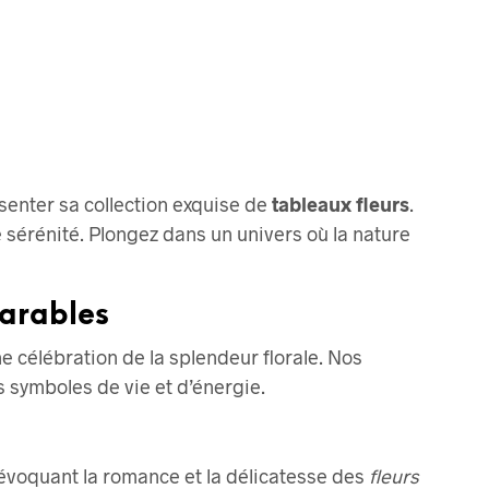
la
page
du
produit
ésenter sa collection exquise de
tableaux fleurs
.
s.
érénité. Plongez dans un univers où la nature
parables
e célébration de la splendeur florale. Nos
 symboles de vie et d’énergie.
 évoquant la romance et la délicatesse des
fleurs