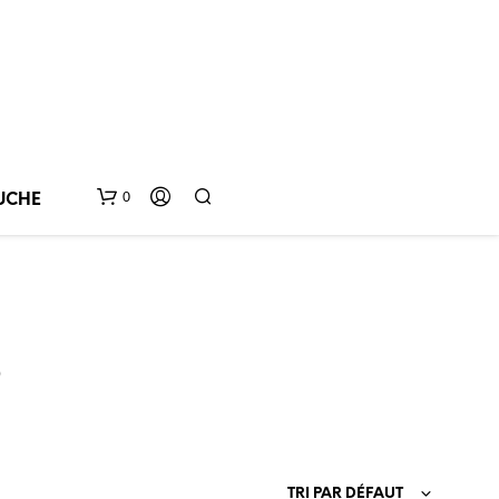
0
UCHE
s
V
O
TRI PAR DÉFAUT