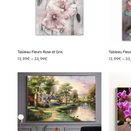
options
peuvent
être
choisies
sur
la
page
Tableau Fleurs Rose et Gris
Tableau Fleu
du
13,99
€
–
33,99
€
13,99
€
–
33
produit
CHOIX DES OPTIONS
Ce
CHOIX DES
produit
a
plusieurs
variations.
Les
options
peuvent