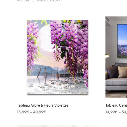
ACCUEIL
/
TABLEAU FLEURS
Tableau Arbre à Fleurs Violettes
Tableau Ceri
15,99
€
–
40,99
€
13,99
€
–
53
CHOIX DES OPTIONS
Ce
CHOIX DES