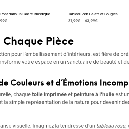
la
la
page
page
t Pont dans un Cadre Bucolique
Tableau Zen Galets et Bougies
du
du
,99
€
31,99
€
–
63,99
€
produit
produit
 OPTIONS
Ce
CHOIX DES OPTIONS
Ce
produit
produit
s Chaque Pièce
a
a
plusieurs
plusieurs
ction pour l’embellissement d’intérieurs, est fière de pr
variations.
variation
sforme votre espace en un sanctuaire de beauté et de s
Les
Les
options
options
 de Couleurs et d’Émotions Incom
peuvent
peuvent
être
être
relle, chaque
toile imprimée
et
peinture à l’huile
est un
choisies
choisies
la simple représentation de la nature pour devenir des
sur
sur
la
la
page
page
 danse visuelle. Imaginez la tendresse d’un
tableau rose
,