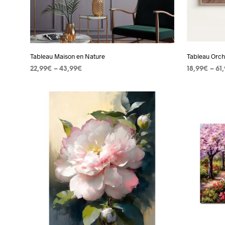
être
choisies
sur
la
page
Tableau Maison en Nature
Tableau Orch
du
22,99
€
–
43,99
€
18,99
€
–
61
produit
CHOIX DES OPTIONS
Ce
CHOIX DES
produit
a
plusieurs
variations.
Les
options
peuvent
être
choisies
sur