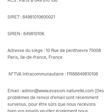
RCS : Paris B 849 810 106
SIRET : 84981010600021
SIREN : 849810106
Adresse du siège : 10 Rue de penthievre 75008
Paris, Ile-de-france, France
N°TVA Intracommunautaire : FR88849810106
Email : admin@www.evasion-naturelle.com (Des
problèmes de renvoi d’email sont récemment
survenus, pour être sûrs que nous recevons
bien vos emails veuillez également nous