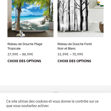
Les
Les
options
opt
peuvent
peu
être
êtr
choisies
cho
sur
sur
Rideau de Douche Plage
Rideau de Douche Foret
la
la
Tropicale
Noir et Blanc
page
pa
37,99
€
–
88,99
€
33,99
€
–
70,99
€
du
du
CHOIX DES OPTIONS
Ce
CHOIX DES OPTIONS
Ce
produit
pro
produit
pro
a
a
plusieurs
plu
variations.
vari
Les
Les
Ce site utilise des cookies et vous donne le contrôle sur ce
options
opt
que vous souhaitez activer.
peuvent
peu
Evasion Naturelle™