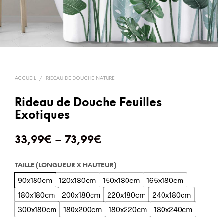
ACCUEIL
/
RIDEAU DE DOUCHE NATURE
Rideau de Douche Feuilles
Exotiques
33,99
€
–
73,99
€
TAILLE (LONGUEUR X HAUTEUR)
90x180cm
120x180cm
150x180cm
165x180cm
180x180cm
200x180cm
220x180cm
240x180cm
300x180cm
180x200cm
180x220cm
180x240cm