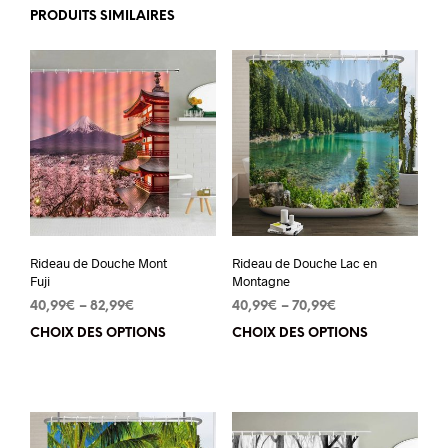
PRODUITS SIMILAIRES
Rideau de Douche Mont
Rideau de Douche Lac en
Fuji
Montagne
40,99
€
–
82,99
€
40,99
€
–
70,99
€
CHOIX DES OPTIONS
Ce
CHOIX DES OPTIONS
Ce
produit
pro
a
a
plusieurs
plu
variations.
vari