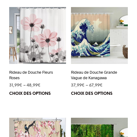
Rideau de Douche Fleurs
Rideau de Douche Grande
Roses
Vague de Kanagawa
31,99
€
–
48,99
€
37,99
€
–
67,99
€
CHOIX DES OPTIONS
Ce
CHOIX DES OPTIONS
Ce
produit
pro
a
a
plusieurs
plu
variations.
vari
Les
Les