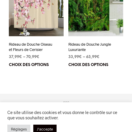
options
opt
peuvent
peu
être
êtr
choisies
cho
sur
sur
Rideau de Douche Oiseau
Rideau de Douche Jungle
la
la
et Fleurs de Cerisier
Luxuriante
page
pa
37,99
€
–
70,99
€
33,99
€
–
63,99
€
du
du
CHOIX DES OPTIONS
Ce
CHOIX DES OPTIONS
Ce
produit
pro
produit
pro
a
a
plusieurs
plu
variations.
vari
Les
Les
Ce site utilise des cookies et vous donne le contrôle sur ce
options
opt
que vous souhaitez activer.
peuvent
peu
Evasion Naturelle™
être
êtr
Réglages
J'accepte