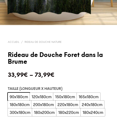
ACCUEIL
/
RIDEAU DE DOUCHE NATURE
Rideau de Douche Foret dans la
Brume
33,99
€
–
73,99
€
TAILLE (LONGUEUR X HAUTEUR)
90x180cm
120x180cm
150x180cm
165x180cm
180x180cm
200x180cm
220x180cm
240x180cm
300x180cm
180x200cm
180x220cm
180x240cm