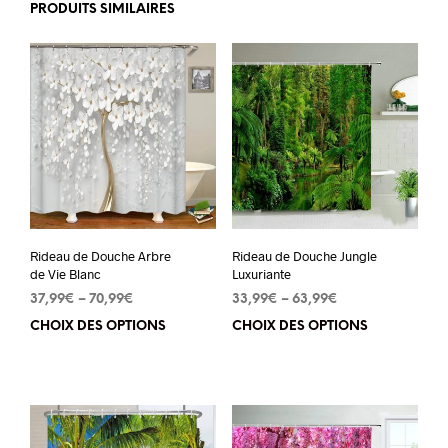
PRODUITS SIMILAIRES
Rideau de Douche Arbre
Rideau de Douche Jungle
de Vie Blanc
Luxuriante
37,99
€
–
70,99
€
33,99
€
–
63,99
€
CHOIX DES OPTIONS
Ce
CHOIX DES OPTIONS
Ce
produit
pro
a
a
plusieurs
plu
variations.
vari