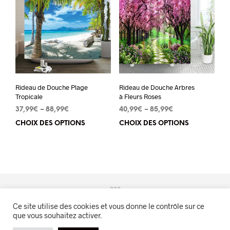
Les
Les
options
opt
peuvent
peu
être
êtr
choisies
cho
sur
sur
Rideau de Douche Plage
Rideau de Douche Arbres
la
la
Tropicale
à Fleurs Roses
page
pa
37,99
€
–
88,99
€
40,99
€
–
85,99
€
du
du
CHOIX DES OPTIONS
Ce
CHOIX DES OPTIONS
Ce
produit
pro
produit
pro
a
a
plusieurs
plu
variations.
vari
Les
Les
Ce site utilise des cookies et vous donne le contrôle sur ce
options
opt
que vous souhaitez activer.
peuvent
peu
Evasion Naturelle™