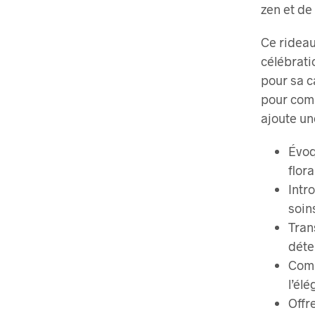
zen et de
Ce rideau
célébrati
pour sa c
pour comm
ajoute un
Évoq
flor
Intr
soin
Tran
déte
Comp
l’él
Offr