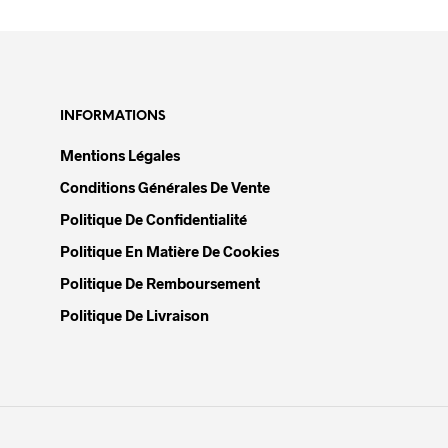
produit
a
plusieurs
variations.
INFORMATIONS
Les
Mentions Légales
options
Conditions Générales De Vente
peuvent
être
Politique De Confidentialité
choisies
Politique En Matière De Cookies
sur
Politique De Remboursement
la
Politique De Livraison
page
du
produit