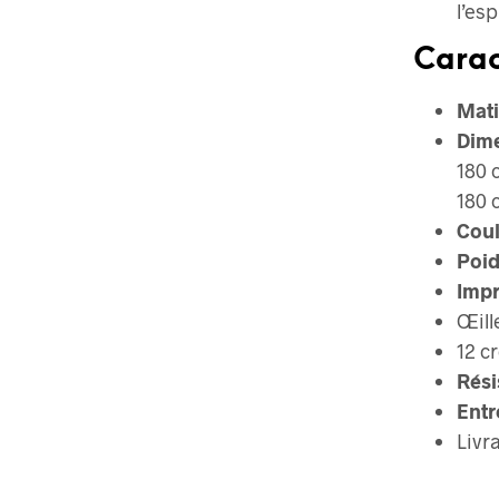
l’esp
Carac
Mati
Dime
180 c
180 
Coul
Poid
Impr
Œill
12 c
Rési
Entr
Livr