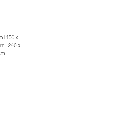
m | 150 x
cm | 240 x
 cm