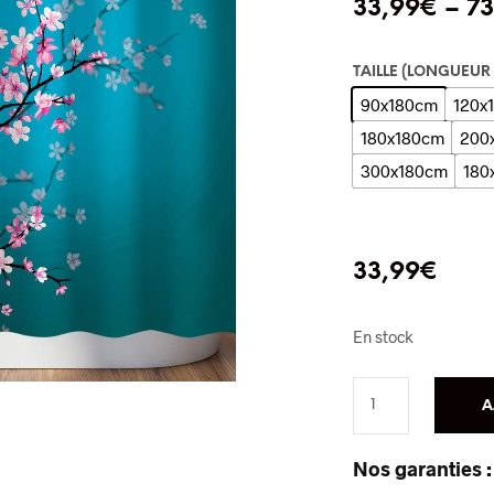
33,99
€
–
73
TAILLE (LONGUEUR
90x180cm
120x
180x180cm
200
300x180cm
180
33,99
€
En stock
A
Nos garanties :