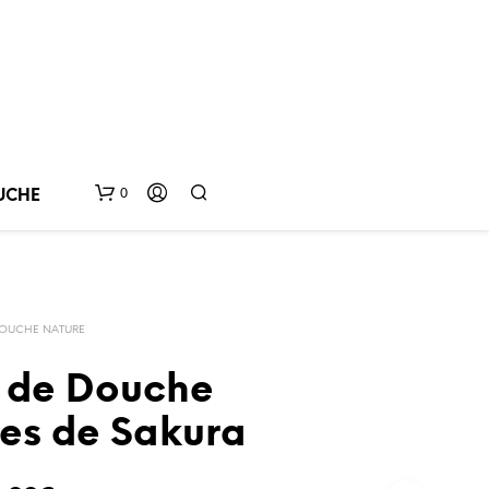
0
UCHE
DOUCHE NATURE
 de Douche
es de Sakura
V
O