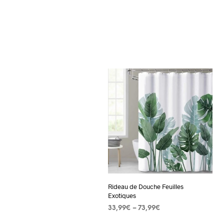
Rideau de Douche Feuilles
Exotiques
33,99
€
–
73,99
€
CHOIX DES OPTIONS
Ce