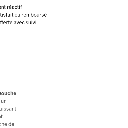
ent réactif
atisfait ou remboursé
fferte
avec suivi
Douche
 un
uissant
t.
uche de