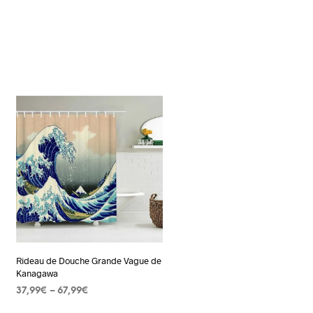
Rideau de Douche Grande Vague de
Kanagawa
37,99
€
–
67,99
€
CHOIX DES OPTIONS
Ce