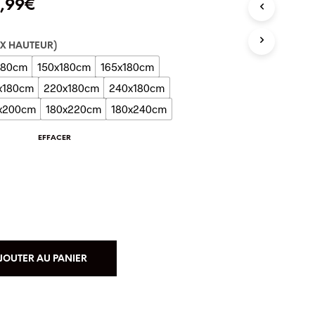
,99
€
T
R
E
P
 X HAUTEUR)
A
180cm
150x180cm
165x180cm
N
I
x180cm
220x180cm
240x180cm
E
x200cm
180x220cm
180x240cm
R
E
S
EFFACER
T
V
I
D
E
.
JOUTER AU PANIER