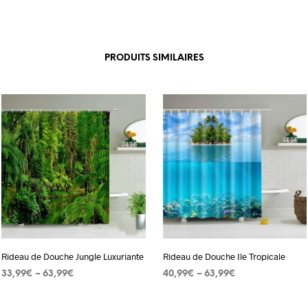
PRODUITS SIMILAIRES
Rideau de Douche Jungle Luxuriante
Rideau de Douche Ile Tropicale
33,99
€
–
63,99
€
40,99
€
–
63,99
€
CHOIX DES OPTIONS
Ce
CHOIX DES OPTIONS
Ce