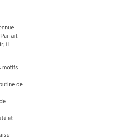
connue
 Parfait
, il
s motifs
routine de
 de
eté et
aise