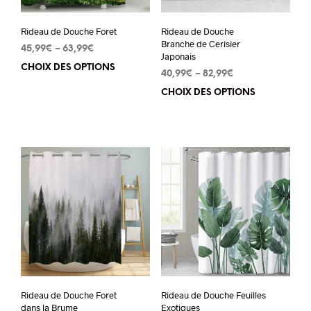
Rideau de Douche Foret
Rideau de Douche
Branche de Cerisier
45,99
€
–
63,99
€
Japonais
CHOIX DES OPTIONS
Ce
40,99
€
–
82,99
€
produit
CHOIX DES OPTIONS
Ce
a
pro
plusieurs
a
variations.
plu
Les
vari
options
Les
peuvent
opt
être
peu
choisies
êtr
sur
cho
la
sur
page
Rideau de Douche Foret
Rideau de Douche Feuilles
la
dans la Brume
Exotiques