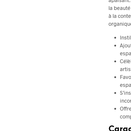
la beauté
à la cont
organiqu
Inst
Ajou
esp
Célè
arti
Favo
espa
S’in
inco
Offr
comp
Carac