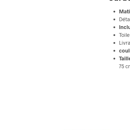
Mati
Déta
Inclu
Toile
Livr
coul
Tail
75 c