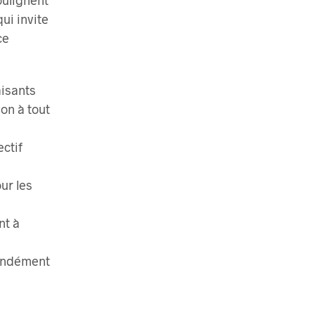
ui invite
ce
aisants
on à tout
ectif
ur les
nt à
fondément