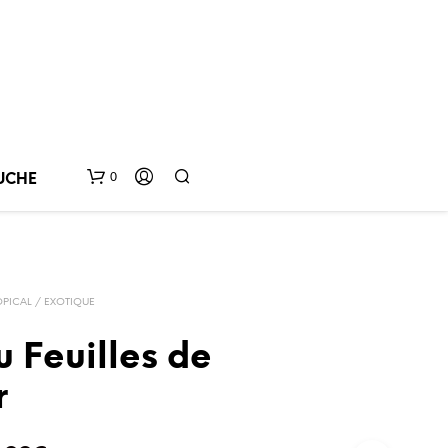
0
UCHE
OPICAL / EXOTIQUE
 Feuilles de
r
V
O