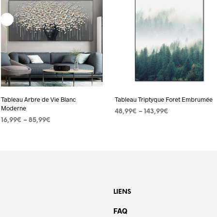
Tableau Arbre de Vie Blanc
Tableau Triptyque Foret Embrumée
Moderne
48,99
€
–
143,99
€
16,99
€
–
85,99
€
CHOIX DES OPTIONS
Ce
CHOIX DES OPTIONS
Ce
produit
produit
a
a
plusieurs
plusieurs
variation
variations.
Les
LIENS
Les
options
FAQ
options