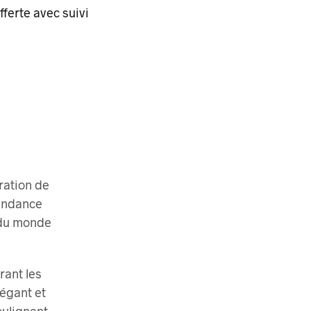
fferte
avec suivi
ration de
tendance
 du monde
rant les
légant et
oulignent