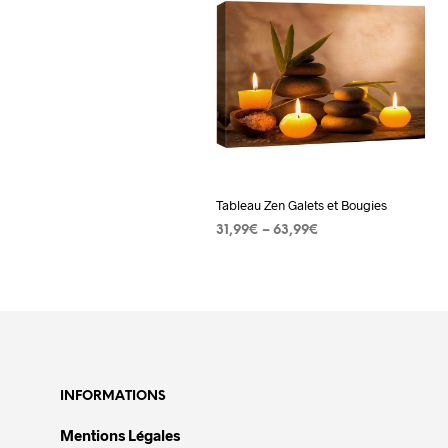
Tableau Zen Galets et Bougies
31,99
€
–
63,99
€
CHOIX DES OPTIONS
Ce
produit
a
plusieurs
variations.
Les
INFORMATIONS
options
Mentions Légales