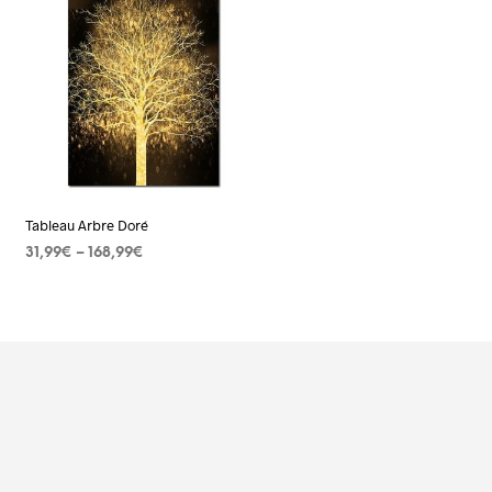
Tableau Arbre Doré
31,99
€
–
168,99
€
CHOIX DES OPTIONS
Ce
produit
a
plusieurs
s.
variations.
Les
options