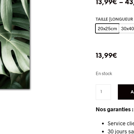
13,99
€
–
43
TAILLE (LONGUEUR
20x25cm
30x4
13,99
€
En stock
A
Nos garanties :
Service cli
30 jours s