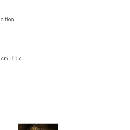
inition
 cm | 50 x