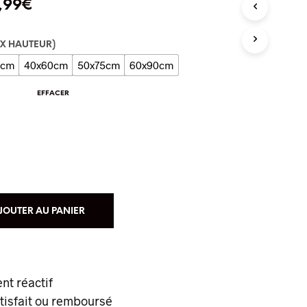
,99
€
T
R
E
P
 X HAUTEUR)
A
0cm
40x60cm
50x75cm
60x90cm
N
I
EFFACER
E
R
E
S
T
V
I
D
E
JOUTER AU PANIER
.
ent réactif
atisfait ou remboursé