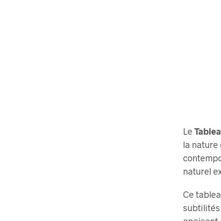
Le
Tablea
la nature
contempo
naturel ex
Ce tablea
subtilités
apaisant.