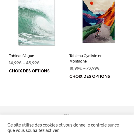
variations.
vari
Les
Les
options
opt
peuvent
peu
être
êtr
choisies
cho
sur
sur
Tableau Vague
Tableau Cycliste en
la
la
Montagne
14,99
€
–
45,99
€
page
pa
18,99
€
–
73,99
€
CHOIX DES OPTIONS
Ce
du
du
CHOIX DES OPTIONS
Ce
produit
produit
pro
pro
a
a
plusieurs
plu
variations.
vari
Les
Les
options
Ce site utilise des cookies et vous donne le contrôle sur ce
opt
peuvent
que vous souhaitez activer.