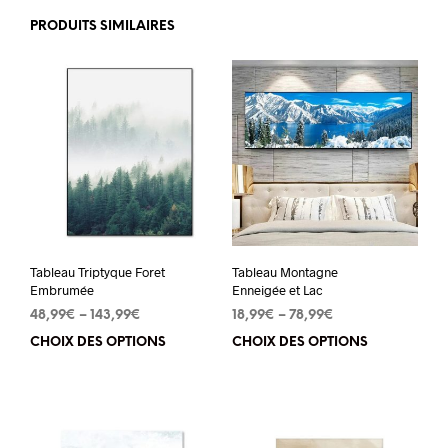
PRODUITS SIMILAIRES
Tableau Triptyque Foret
Tableau Montagne
Embrumée
Enneigée et Lac
48,99
€
–
143,99
€
18,99
€
–
78,99
€
CHOIX DES OPTIONS
Ce
CHOIX DES OPTIONS
Ce
produit
pro
a
a
plusieurs
plu