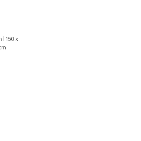
 | 150 x
 cm