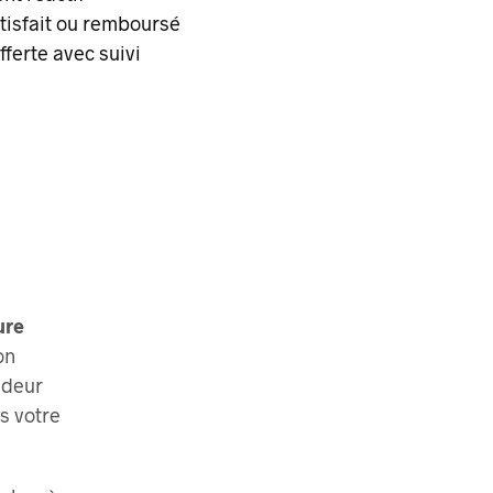
atisfait ou remboursé
fferte
avec suivi
ure
on
ndeur
s votre