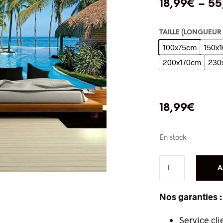
18,99
€
–
55
TAILLE (LONGUEUR
100x75cm
150x
200x170cm
230
18,99
€
En stock
A
Nos garanties :
Service cli