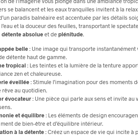
ion de l’imagerie vous plonge dans une ambiance tropic
rs se balancent et les eaux tranquilles invitent à la relax
n d’un paradis balnéaire est accentuée par les détails so
e l’eau et la douceur des feuilles, transportant le specta
e
détente absolue
et de
plénitude
.
ppée belle
: Une image qui transporte instantanément 
 de détente haut de gamme.
e tropical
: Les teintes et la lumière de la tenture appo
ance zen et chaleureuse.
rie éveillée
: Stimule l’imagination pour des moments 
e rêve au quotidien.
r évocateur
: Une pièce qui parle aux sens et invite au
sens.
onie et équilibre
: Les éléments de design encouragen
iment de bien-être et d’équilibre intérieur.
tation à la détente
: Créez un espace de vie qui incite à