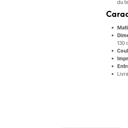
du t
Carac
Mati
Dime
130 
Coul
Impr
Entr
Livr