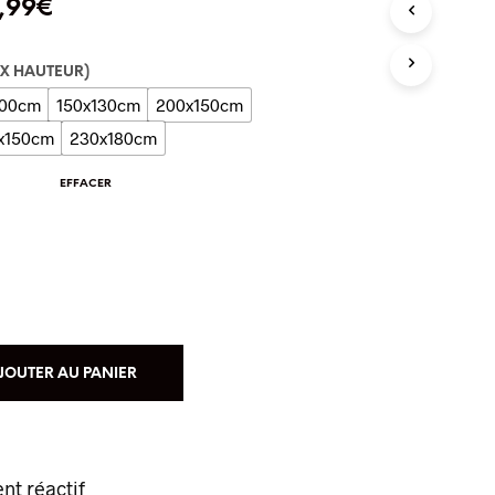
,99
€
T
R
E
P
 X HAUTEUR)
A
100cm
150x130cm
200x150cm
N
I
x150cm
230x180cm
E
R
EFFACER
E
S
T
V
I
D
E
.
JOUTER AU PANIER
ent réactif