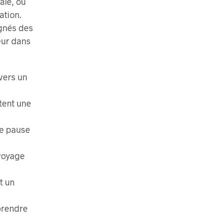
ale, où
ation.
ignés des
teur dans
vers un
rtent une
de pause
 voyage
t un
 prendre