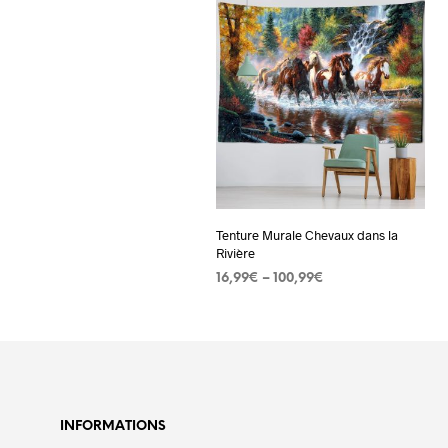
Tenture Murale Chevaux dans la
Rivière
16,99
€
–
100,99
€
CHOIX DES OPTIONS
Ce
produit
a
plusieurs
variations.
INFORMATIONS
Les