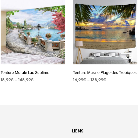
Tenture Murale Lac Sublime
Tenture Murale Plage des Tropiques
18,99
€
–
148,99
€
16,99
€
–
138,99
€
CHOIX DES OPTIONS
Ce
CHOIX DES OPTIONS
Ce
produit
produit
a
a
plusieurs
plusieurs
variations.
variation
Les
Les
LIENS