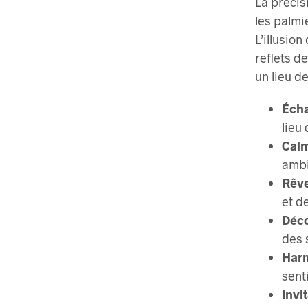
La précis
les palmie
L’illusio
reflets d
un lieu d
Écha
lieu
Calm
ambi
Rêve
et d
Déco
des 
Harm
sent
Invi