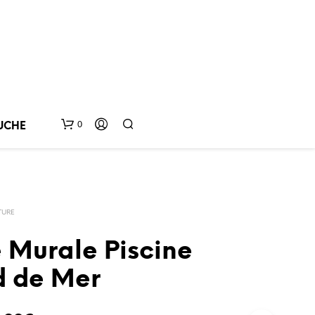
0
UCHE
TURE
e Murale Piscine
d de Mer
V
O