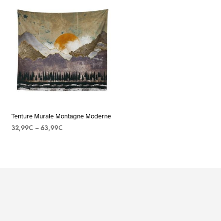
Tenture Murale Montagne Moderne
32,99
€
–
63,99
€
CHOIX DES OPTIONS
Ce
produit
a
plusieurs
s.
variations.
Les