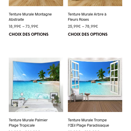
Tenture Murale Montagne
Tenture Murale Arbre à
Abstraite
Fleurs Roses
18,99
€
–
73,99
€
25,99
€
–
78,99
€
CHOIX DES OPTIONS
Ce
CHOIX DES OPTIONS
Ce
produit
pro
a
a
plusieurs
plu
variations.
vari
Les
Les
options
opt
peuvent
peu
être
êtr
choisies
cho
sur
sur
Tenture Murale Palmier
Tenture Murale Trompe
la
la
Plage Tropicale
l’Œil Plage Paradisiaque
page
pa