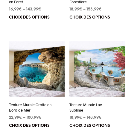
en Foret
Forestière
16,99
€
–
143,99
€
18,99
€
–
153,99
€
CHOIX DES OPTIONS
Ce
CHOIX DES OPTIONS
Ce
produit
pro
a
a
plusieurs
plu
variations.
vari
Les
Les
options
opt
peuvent
peu
être
êtr
choisies
cho
sur
sur
Tenture Murale Grotte en
Tenture Murale Lac
la
la
Bord de Mer
Sublime
page
pa
22,99
€
–
100,99
€
18,99
€
–
148,99
€
du
du
CHOIX DES OPTIONS
Ce
CHOIX DES OPTIONS
Ce
produit
pro