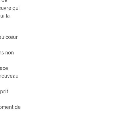
œuvre qui
ui la
 au cœur
ns non
pace
 nouveau
prit
moment de