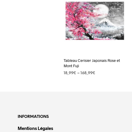
Tableau Cerisier Japonais Rose et
Mont Fuji
18,99
€
–
168,99
€
CHOIX DES OPTIONS
Ce
produit
a
plusieurs
variations.
INFORMATIONS
Les
Mentions Légales
options