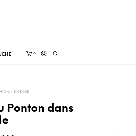
0
UCHE
OPICAL / EXOTIQUE
u Ponton dans
le
V
O