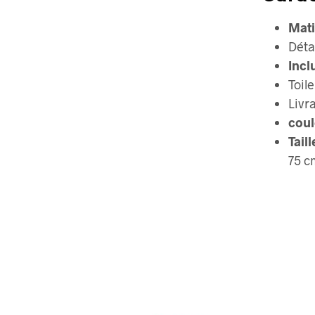
Mati
Déta
Inclu
Toile
Livr
coul
Tail
75 c