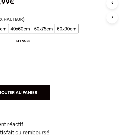
,99
€
T
R
E
P
 X HAUTEUR)
A
0cm
40x60cm
50x75cm
60x90cm
N
I
EFFACER
E
R
E
S
T
V
I
D
E
JOUTER AU PANIER
.
ent réactif
atisfait ou remboursé