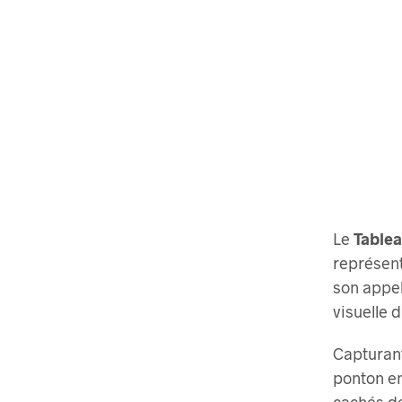
Le
Tablea
représent
son appel
visuelle 
Capturant 
ponton e
cachés de