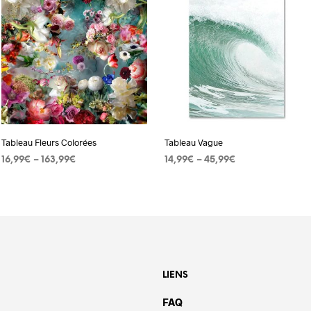
Tableau Fleurs Colorées
Tableau Vague
16,99
€
–
163,99
€
14,99
€
–
45,99
€
CHOIX DES OPTIONS
Ce
CHOIX DES OPTIONS
Ce
produit
produit
a
a
plusieurs
plusieurs
variations.
variation
Les
Les
LIENS
options
options
FAQ