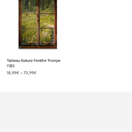
Tableau Nature Fenêtre Trompe
l’Œil
18,99
€
–
73,99
€
CHOIX DES OPTIONS
Ce
produit
a
plusieurs
s.
variations.
Les
options