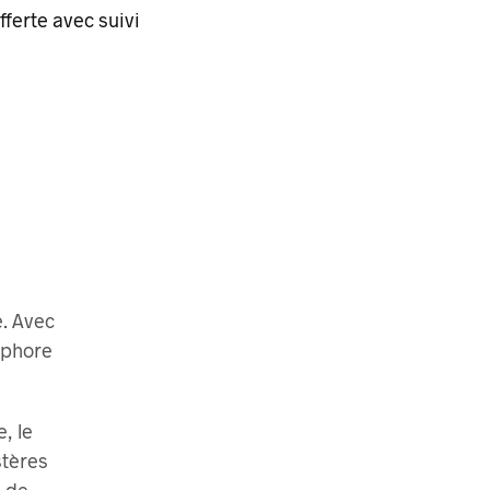
fferte
avec suivi
e. Avec
aphore
, le
stères
e de