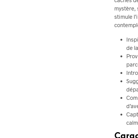
mystère, 
stimule l
contempl
Insp
de l
Prov
parc
Intr
Sugg
dépa
Comp
d’av
Capt
cal
Carac