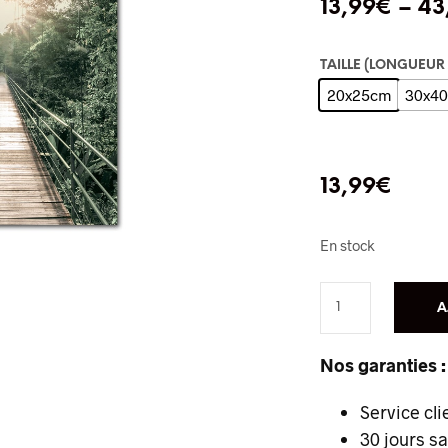
13,99
€
–
43
TAILLE (LONGUEUR
20x25cm
30x4
13,99
€
En stock
A
Nos garanties :
Service cli
30 jours s