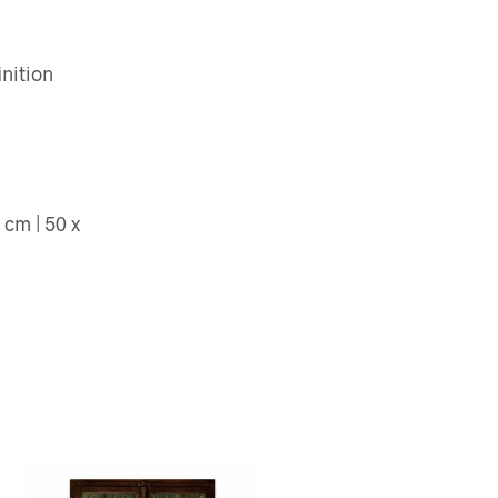
inition
 cm | 50 x