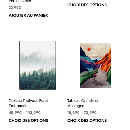
Personnaliser
CHOIX DES OPTIONS
Ce
22,99
€
pro
AJOUTER AU PANIER
a
plu
vari
Les
opt
peu
êtr
cho
sur
la
pa
Tableau Triptyque Foret
Tableau Cycliste en
Embrumée
Montagne
du
48,99
€
–
143,99
€
18,99
€
–
73,99
€
pro
CHOIX DES OPTIONS
Ce
CHOIX DES OPTIONS
Ce
produit
pro