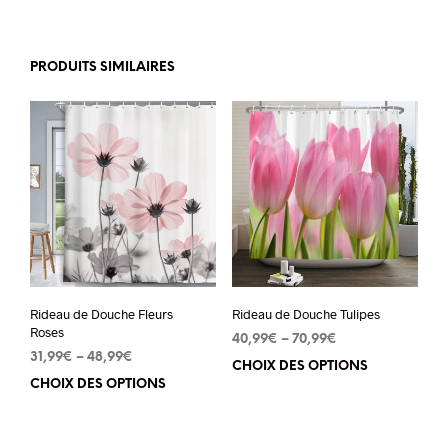
PRODUITS SIMILAIRES
Rideau de Douche Fleurs
Rideau de Douche Tulipes
Roses
40,99
€
–
70,99
€
31,99
€
–
48,99
€
CHOIX DES OPTIONS
Ce
CHOIX DES OPTIONS
Ce
pro
produit
a
a