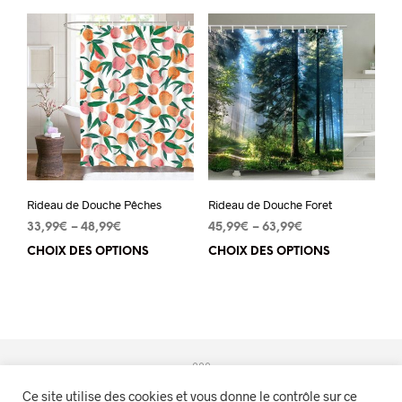
plu
plusieurs
vari
variations.
Les
Les
opt
options
peu
peuvent
êtr
être
cho
choisies
sur
sur
la
Rideau de Douche Pêches
Rideau de Douche Foret
la
pa
33,99
€
–
48,99
€
45,99
€
–
63,99
€
page
du
CHOIX DES OPTIONS
Ce
CHOIX DES OPTIONS
Ce
du
pro
produit
pro
produit
a
a
plusieurs
plu
variations.
vari
Les
Les
Ce site utilise des cookies et vous donne le contrôle sur ce
options
opt