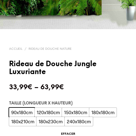
ACCUEIL
/
RIDEAU DE DOUCHE NATURE
Rideau de Douche Jungle
Luxuriante
33,99
€
–
63,99
€
TAILLE (LONGUEUR X HAUTEUR)
90x180cm
120x180cm
150x180cm
180x180cm
180x210cm
180x230cm
240x180cm
EFFACER