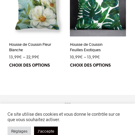
options
peuvent
être
choisies
sur
la
Housse de Coussin Fleur
Housse de Coussin
page
Blanche
Feuilles Exotiques
du
13,99
€
–
22,99
€
10,99
€
–
13,99
€
produit
CHOIX DES OPTIONS
Ce
CHOIX DES OPTIONS
Ce
produit
pro
a
a
plusieurs
plu
variations.
vari
Les
Les
Ce site utilise des cookies et vous donne le contrôle sur ce
options
opt
que vous souhaitez activer.
peuvent
peu
Evasion Naturelle™
Réglages
J'accepte
être
êtr