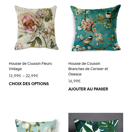
Housse de Coussin Fleurs
Housse de Coussin
Vintage
Branches de Cerisier et
Oiseaux
13,99
€
–
22,99
€
16,99
€
CHOIX DES OPTIONS
Ce
AJOUTER AU PANIER
produit
a
plusieurs
variations.
Les