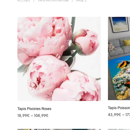
ACCUEIL
/
TAPIS MOTIFS NATURE
/
PAGE 2
Tapis Poisso
Tapis Pivoines Roses
43,99
€
–
17
18,99
€
–
108,99
€
CHOIX DES
CHOIX DES OPTIONS
Ce