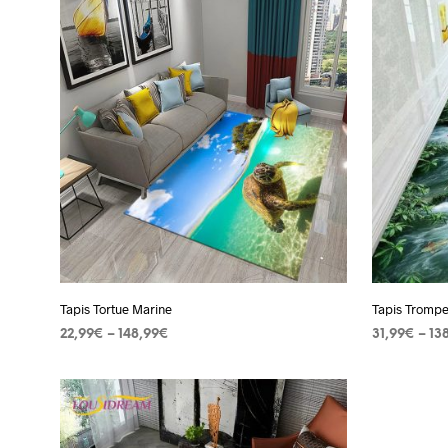
produit
a
plusieurs
variations.
Les
options
peuvent
être
choisies
sur
la
page
Tapis Tortue Marine
Tapis Trompe
du
22,99
€
–
148,99
€
31,99
€
–
13
produit
CHOIX DES OPTIONS
Ce
CHOIX DES
produit
a
plusieurs