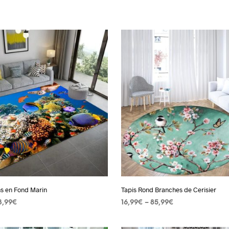
ns en Fond Marin
Tapis Rond Branches de Cerisier
3,99
€
16,99
€
–
85,99
€
 OPTIONS
Ce
CHOIX DES OPTIONS
Ce