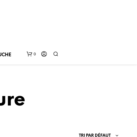
0
UCHE
ure
V
O
TRI PAR DÉFAUT