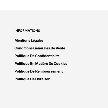
options
peuvent
être
choisies
sur
INFORMATIONS
la
Mentions Légales
page
Conditions Générales De Vente
du
produit
Politique De Confidentialité
Politique En Matière De Cookies
Politique De Remboursement
Politique De Livraison