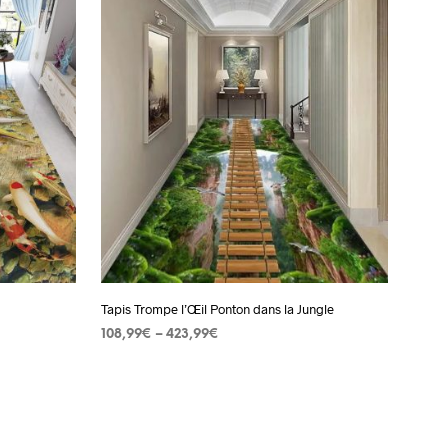
produit
a
plusieurs
s.
variations.
Les
options
peuvent
être
choisies
sur
la
page
Tapis Trompe l’Œil Ponton dans la Jungle
du
108,99
€
–
423,99
€
produit
CHOIX DES OPTIONS
Ce
produit
a
plusieurs